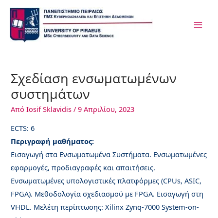
Μετάβαση
Post
MAI
στο
navigation
ME
περιεχόμενο
Σχεδίαση ενσωματωμένων
συστημάτων
Από
Iosif Sklavidis
/
9 Απριλίου, 2023
ECTS: 6
Περιγραφή μαθήματος:
Εισαγωγή στα Ενσωματωμένα Συστήματα. Ενσωματωμένες
εφαρμογές, προδιαγραφές και απαιτήσεις.
Ενσωματωμένες υπολογιστικές πλατφόρμες (CPUs, ASIC,
FPGA). Μεθοδολογία σχεδιασμού με FPGA. Εισαγωγή στη
VHDL. Μελέτη περίπτωσης: Xilinx Zynq-7000 System-on-