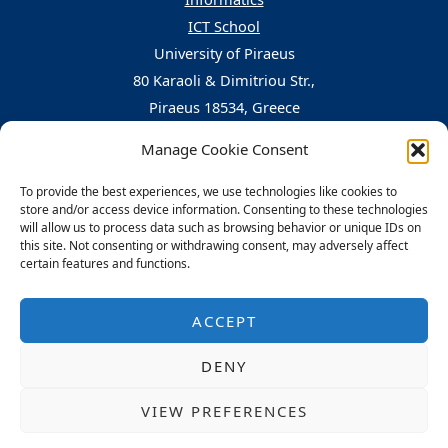
ICT School
University of Piraeus
80 Karaoli & Dimitriou Str.,
Piraeus 18534, Greece
Manage Cookie Consent
Central Building, 5th floor, office nr. 503
To provide the best experiences, we use technologies like cookies to
Tel:
210-4142105
,
210-4142263
store and/or access device information. Consenting to these technologies
Fax: 210-4142264
will allow us to process data such as browsing behavior or unique IDs on
this site. Not consenting or withdrawing consent, may adversely affect
e-mail: MSc-CDS-info@unipi.gr
certain features and functions.
Privacy Policy
Πολιτική cookie (ΕΕ)
ACCEPT
DENY
VIEW PREFERENCES
Web Design & Development by
Flare
Partially Developed by
Iosif Sklavidis