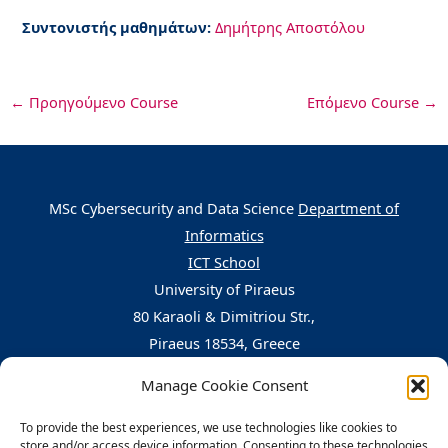
Συντονιστής μαθημάτων:
Δημήτρης Αποστόλου
←
Προηγούμενο Course
Επόμενο Course
→
MSc Cybersecurity and Data Science
Department of
Informatics
ICT School
University of Piraeus
80 Karaoli & Dimitriou Str.,
Piraeus 18534, Greece
Manage Cookie Consent
Central Building, 5th floor, office nr. 503
To provide the best experiences, we use technologies like cookies to
Tel:
210-4142105
,
210-4142263
store and/or access device information. Consenting to these technologies