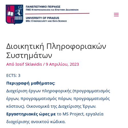
Μετάβαση
Post
MAI
στο
navigation
ME
περιεχόμενο
Διοικητική Πληροφοριακών
Συστημάτων
Από
Iosif Sklavidis
/
9 Απριλίου, 2023
ECTS: 3
Περιγραφή μαθήματος:
Διαχείριση έργων πληροφορικής (προγραμματισμός
έργων, προγραμματισμός πόρων, προγραμματισμός
κόστους). Οικονομικά της Διαχείρισης Έργων.
Εργαστηριακές ώρες με
το MS Project, εργαλεία
διαχείρισης ανοικτού κώδικα.