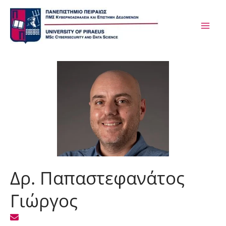
Μετάβαση
MAI
στο
ME
περιεχόμενο
Δρ. Παπαστεφανάτος
Γιώργος