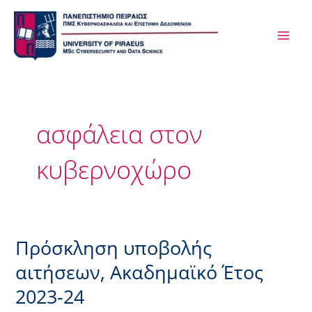
Μετάβαση
MAI
στο
ME
περιεχόμενο
ασφάλεια στον
κυβερνοχώρο
Πρόσκληση υποβολής
Πρόσκληση
υποβολής
αιτήσεων, Ακαδημαϊκό Έτος
αιτήσεων,
2023-24
Ακαδημαϊκό