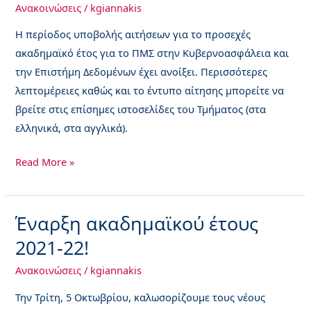
Έτος
Ανακοινώσεις
/
kgiannakis
2023-
Η περίοδος υποβολής αιτήσεων για το προσεχές
24
ακαδημαϊκό έτος για το ΠΜΣ στην Κυβερνοασφάλεια και
την Επιστήμη Δεδομένων έχει ανοίξει. Περισσότερες
λεπτομέρειες καθώς και το έντυπο αίτησης μπορείτε να
βρείτε στις επίσημες ιστοσελίδες του Τμήματος (στα
ελληνικά, στα αγγλικά).
Read More »
Έναρξη ακαδημαϊκού έτους
Έναρξη
ακαδημαϊκού
2021-22!
έτους
Ανακοινώσεις
/
kgiannakis
2021-
22!
Την Τρίτη, 5 Οκτωβρίου, καλωσορίζουμε τους νέους