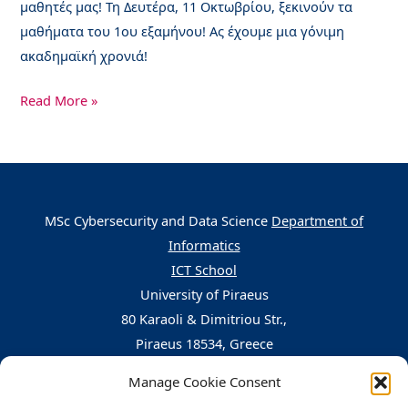
μαθητές μας! Τη Δευτέρα, 11 Οκτωβρίου, ξεκινούν τα
μαθήματα του 1ου εξαμήνου! Ας έχουμε μια γόνιμη
ακαδημαϊκή χρονιά!
Read More »
MSc Cybersecurity and Data Science
Department of
Informatics
ICT School
University of Piraeus
80 Karaoli & Dimitriou Str.,
Piraeus 18534, Greece
Manage Cookie Consent
Central Building, 5th floor, office nr. 503